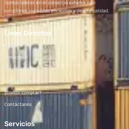
Somos lideres en el comercio exterior con
soluciones logísticas eficientes y de alta calidad.
Links Directos
Inicio
Conócenos
Calcula tu envió
Como funciona
¿Donde comprar?
Contáctanos
Servicios