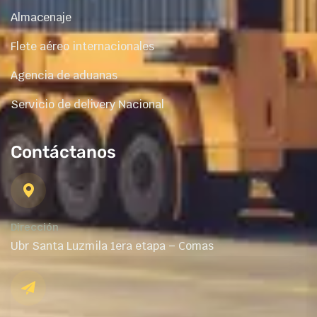
Almacenaje
Flete aéreo internacionales
Agencia de aduanas
Servicio de delivery Nacional
Contáctanos
Dirección
Ubr Santa Luzmila 1era etapa – Comas